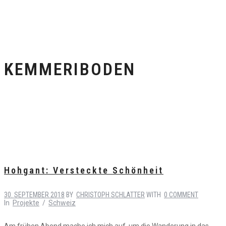
KEMMERIBODEN
Hohgant: Versteckte Schönheit
30. SEPTEMBER 2018
BY
CHRISTOPH SCHLATTER
WITH
0 COMMENT
In
Projekte
/
Schweiz
Am frühen Abend mache ich mich auf, um die Wanderung in das