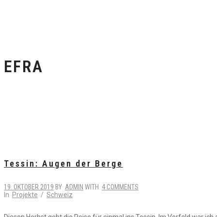
EFRA
Tessin: Augen der Berge
19. OKTOBER 2019
BY
ADMIN
WITH
4 COMMENTS
In
Projekte
/
Schweiz
Diesen Herbst geht die Reise für einmal ins Tessin. Im Vorfeld war ic