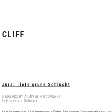
CLIFF
Jura: Tiefe grüne Schlucht
5. MAI 2022
BY
ADMIN
WITH
0 COMMENT
In
Projekte
/
Schweiz
Nun kommt der April langsam in Fahrt. Die ersten Gewitter ziehen über