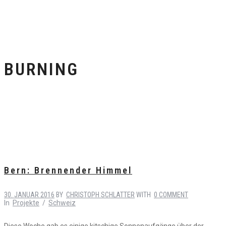
BURNING
Bern: Brennender Himmel
30. JANUAR 2016
BY
CHRISTOPH SCHLATTER
WITH
0 COMMENT
In
Projekte
/
Schweiz
Diese Woche gab es einige kitschige Sonnenaufgänge über der