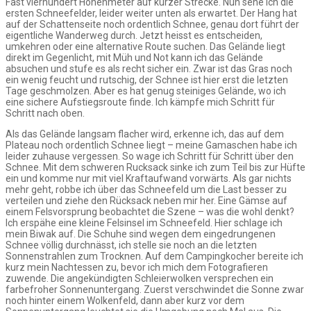
Fast vierhundert Höhenmeter auf kurzer Strecke. Nun sehe ich die
ersten Schneefelder, leider weiter unten als erwartet. Der Hang hat
auf der Schattenseite noch ordentlich Schnee, genau dort führt der
eigentliche Wanderweg durch. Jetzt heisst es entscheiden,
umkehren oder eine alternative Route suchen. Das Gelände liegt
direkt im Gegenlicht, mit Müh und Not kann ich das Gelände
absuchen und stufe es als recht sicher ein. Zwar ist das Gras noch
ein wenig feucht und rutschig, der Schnee ist hier erst die letzten
Tage geschmolzen. Aber es hat genug steiniges Gelände, wo ich
eine sichere Aufstiegsroute finde. Ich kämpfe mich Schritt für
Schritt nach oben.
Als das Gelände langsam flacher wird, erkenne ich, das auf dem
Plateau noch ordentlich Schnee liegt – meine Gamaschen habe ich
leider zuhause vergessen. So wage ich Schritt für Schritt über den
Schnee. Mit dem schweren Rucksack sinke ich zum Teil bis zur Hüfte
ein und komme nur mit viel Kraftaufwand vorwärts. Als gar nichts
mehr geht, robbe ich über das Schneefeld um die Last besser zu
verteilen und ziehe den Rücksack neben mir her. Eine Gämse auf
einem Felsvorsprung beobachtet die Szene – was die wohl denkt?
Ich erspähe eine kleine Felsinsel im Schneefeld. Hier schlage ich
mein Biwak auf. Die Schuhe sind wegen dem eingedrungenen
Schnee völlig durchnässt, ich stelle sie noch an die letzten
Sonnenstrahlen zum Trocknen. Auf dem Campingkocher bereite ich
kurz mein Nachtessen zu, bevor ich mich dem Fotografieren
zuwende. Die angekündigten Schleierwolken versprechen ein
farbefroher Sonnenuntergang. Zuerst verschwindet die Sonne zwar
noch hinter einem Wolkenfeld, dann aber kurz vor dem