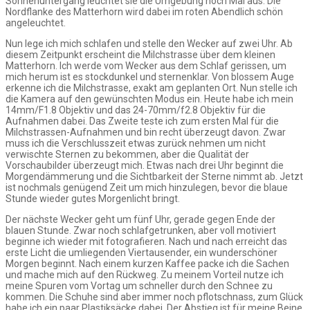
Sonnenuntergang leuchtet sie die Umgebung noch Mal aus. Die
Nordflanke des Matterhorn wird dabei im roten Abendlich schön
angeleuchtet.
Nun lege ich mich schlafen und stelle den Wecker auf zwei Uhr. Ab
diesem Zeitpunkt erscheint die Milchstrasse über dem kleinen
Matterhorn. Ich werde vom Wecker aus dem Schlaf gerissen, um
mich herum ist es stockdunkel und sternenklar. Von blossem Auge
erkenne ich die Milchstrasse, exakt am geplanten Ort. Nun stelle ich
die Kamera auf den gewünschten Modus ein. Heute habe ich mein
14mm/F1.8 Objektiv und das 24-70mm/f2.8 Objektiv für die
Aufnahmen dabei. Das Zweite teste ich zum ersten Mal für die
Milchstrassen-Aufnahmen und bin recht überzeugt davon. Zwar
muss ich die Verschlusszeit etwas zurück nehmen um nicht
verwischte Sternen zu bekommen, aber die Qualität der
Vorschaubilder überzeugt mich. Etwas nach drei Uhr beginnt die
Morgendämmerung und die Sichtbarkeit der Sterne nimmt ab. Jetzt
ist nochmals genügend Zeit um mich hinzulegen, bevor die blaue
Stunde wieder gutes Morgenlicht bringt.
Der nächste Wecker geht um fünf Uhr, gerade gegen Ende der
blauen Stunde. Zwar noch schlafgetrunken, aber voll motiviert
beginne ich wieder mit fotografieren. Nach und nach erreicht das
erste Licht die umliegenden Viertausender, ein wunderschöner
Morgen beginnt. Nach einem kurzen Kaffee packe ich die Sachen
und mache mich auf den Rückweg. Zu meinem Vorteil nutze ich
meine Spuren vom Vortag um schneller durch den Schnee zu
kommen. Die Schuhe sind aber immer noch pflotschnass, zum Glück
habe ich ein paar Plastiksäcke dabei. Der Abstieg ist für meine Beine