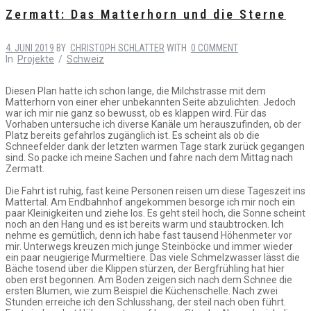
Zermatt: Das Matterhorn und die Sterne
4. JUNI 2019
BY
CHRISTOPH SCHLATTER
WITH
0 COMMENT
In
Projekte
/
Schweiz
Diesen Plan hatte ich schon lange, die Milchstrasse mit dem
Matterhorn von einer eher unbekannten Seite abzulichten. Jedoch
war ich mir nie ganz so bewusst, ob es klappen wird. Für das
Vorhaben untersuche ich diverse Kanäle um herauszufinden, ob der
Platz bereits gefahrlos zugänglich ist. Es scheint als ob die
Schneefelder dank der letzten warmen Tage stark zurück gegangen
sind. So packe ich meine Sachen und fahre nach dem Mittag nach
Zermatt.
Die Fahrt ist ruhig, fast keine Personen reisen um diese Tageszeit ins
Mattertal. Am Endbahnhof angekommen besorge ich mir noch ein
paar Kleinigkeiten und ziehe los. Es geht steil hoch, die Sonne scheint
noch an den Hang und es ist bereits warm und staubtrocken. Ich
nehme es gemütlich, denn ich habe fast tausend Höhenmeter vor
mir. Unterwegs kreuzen mich junge Steinböcke und immer wieder
ein paar neugierige Murmeltiere. Das viele Schmelzwasser lässt die
Bäche tosend über die Klippen stürzen, der Bergfrühling hat hier
oben erst begonnen. Am Boden zeigen sich nach dem Schnee die
ersten Blumen, wie zum Beispiel die Küchenschelle. Nach zwei
Stunden erreiche ich den Schlusshang, der steil nach oben führt.