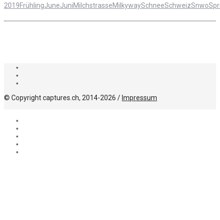
2019
Frühling
June
Juni
Milchstrasse
Milkyway
Schnee
Schweiz
Snwo
Spr
© Copyright captures.ch, 2014-2026 /
Impressum