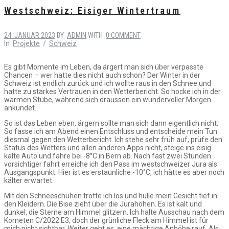
Westschweiz: Eisiger Wintertraum
24. JANUAR 2023
BY
ADMIN
WITH
0 COMMENT
In
Projekte
/
Schweiz
Es gibt Momente im Leben, da ärgert man sich über verpasste
Chancen – wer hatte dies nicht auch schon? Der Winter in der
Schweiz ist endlich zurück und ich wollte raus in den Schnee und
hatte zu starkes Vertrauen in den Wetterbericht. So hocke ich in der
warmen Stube, während sich draussen ein wundervoller Morgen
ankündet.
So ist das Leben eben, ärgern sollte man sich dann eigentlich nicht.
So fasse ich am Abend einen Entschluss und entscheide mein Tun
diesmal gegen den Wetterbericht. Ich stehe sehr früh auf, prüfe den
Status des Wetters und allen anderen Apps nicht, steige ins eisig
kalte Auto und fahre bei -8°C in Bern ab. Nach fast zwei Stunden
vorsichtiger fahrt erreiche ich den Pass im westschweizer Jura als
Ausgangspunkt. Hier ist es erstaunliche -10°C, ich hätte es aber noch
kälter erwartet.
Mit den Schneeschuhen trotte ich los und hülle mein Gesicht tief in
den Kleidern. Die Bise zieht über die Jurahöhen. Es ist kalt und
dunkel, die Sterne am Himmel glitzern. Ich halte Ausschau nach dem
Kometen C/2022 E3, doch der grünliche Fleck am Himmel ist für
mich nicht sichtbar. Weiter geht es, eine mächtige Anhöhe rauf. Als