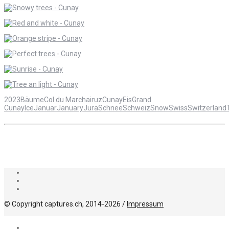
2023
Bäume
Col du Marchairuz
Cunay
Eis
Grand
Cunay
Ice
Januar
January
Jura
Schnee
Schweiz
Snow
Swiss
Switzerland
© Copyright captures.ch, 2014-2026 /
Impressum