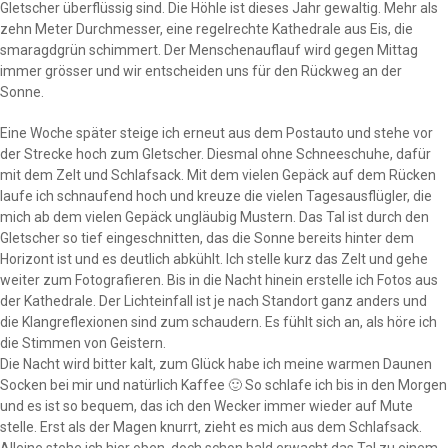
Gletscher überflüssig sind. Die Höhle ist dieses Jahr gewaltig. Mehr als
zehn Meter Durchmesser, eine regelrechte Kathedrale aus Eis, die
smaragdgrün schimmert. Der Menschenauflauf wird gegen Mittag
immer grösser und wir entscheiden uns für den Rückweg an der
Sonne.
Eine Woche später steige ich erneut aus dem Postauto und stehe vor
der Strecke hoch zum Gletscher. Diesmal ohne Schneeschuhe, dafür
mit dem Zelt und Schlafsack. Mit dem vielen Gepäck auf dem Rücken
laufe ich schnaufend hoch und kreuze die vielen Tagesausflügler, die
mich ab dem vielen Gepäck ungläubig Mustern. Das Tal ist durch den
Gletscher so tief eingeschnitten, das die Sonne bereits hinter dem
Horizont ist und es deutlich abkühlt. Ich stelle kurz das Zelt und gehe
weiter zum Fotografieren. Bis in die Nacht hinein erstelle ich Fotos aus
der Kathedrale. Der Lichteinfall ist je nach Standort ganz anders und
die Klangreflexionen sind zum schaudern. Es fühlt sich an, als höre ich
die Stimmen von Geistern.
Die Nacht wird bitter kalt, zum Glück habe ich meine warmen Daunen
Socken bei mir und natürlich Kaffee 🙂 So schlafe ich bis in den Morgen
und es ist so bequem, das ich den Wecker immer wieder auf Mute
stelle. Erst als der Magen knurrt, zieht es mich aus dem Schlafsack.
Alleine stehe ich hier oben, doch schon bald erwacht das Tal zu einem