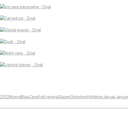
2022
Abend
Blau
Cave
Eis
Evening
Glacier
Gletscher
Höhle
Ice
Januar
Janua