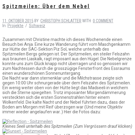
Spitzmeilen: Über dem Nebel
11. OKTOBER 2015
BY
CHRISTOPH SCHLATTER
WITH
0 COMMENT
In
Projekte
/
Schweiz
Zusammen mit Christine machte ich dieses Wochenende einen
Besuch bei Anja. Eine kurze Wanderung führt vom Maschgenkamm
zur Hütte der SAC-Sektion Piz Sol, welche unterhalb des
Spitzmeilen Bergs gelegen ist. Der Spitzmeilen, ein steiler Felszahn
aus braunen Liaskalk, ragt imposant aus den Hügel. Die Nebelgrenze
konnte uns zum Glück knapp nicht überragen und so genossen wir
zum Nachtessen durch die grosszügige Fensterfront des Essraums
einen wunderschönen Sonnenuntergang.
Die Nacht war dann sternenklar und die Milchstrasse zeigte sich
gegen 10:00 Uhr schnurgerade über dem Felszahn des Spitzmeilen.
Ein wenig weiter oben von der Hütte liegt das Madseeli in welchem
sich die Sterne spiegelten. Trotz imposanter Morgendämmerung
versteckten sich die ersten Sonnenstrahlen hinter einem
Wolkenfeld. Die kalte Nacht und der Nebel führten dazu, dass der
Boden am Morgen mit Reif überzogen war (Und meine Objektiv
immer wieder angelaufen war..) Hier die Fotos dazu:
Kleines Seeli unterhalb des Spitzmeilen (Zum Vergrössern drauf klicken)