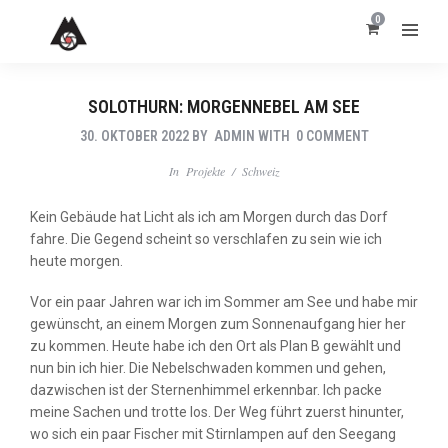
0
SOLOTHURN: MORGENNEBEL AM SEE
30. OKTOBER 2022
BY
ADMIN
WITH
0 COMMENT
In
Projekte
/
Schweiz
Kein Gebäude hat Licht als ich am Morgen durch das Dorf
fahre. Die Gegend scheint so verschlafen zu sein wie ich
heute morgen.
Vor ein paar Jahren war ich im Sommer am See und habe mir
gewünscht, an einem Morgen zum Sonnenaufgang hier her
zu kommen. Heute habe ich den Ort als Plan B gewählt und
nun bin ich hier. Die Nebelschwaden kommen und gehen,
dazwischen ist der Sternenhimmel erkennbar. Ich packe
meine Sachen und trotte los. Der Weg führt zuerst hinunter,
wo sich ein paar Fischer mit Stirnlampen auf den Seegang