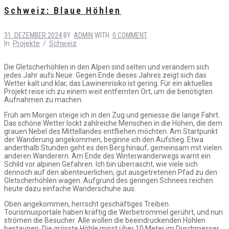
Schweiz: Blaue Höhlen
31. DEZEMBER 2024
BY
ADMIN
WITH
0 COMMENT
In
Projekte
/
Schweiz
Die Gletscherhöhlen in den Alpen sind selten und verändern sich
jedes Jahr aufs Neue. Gegen Ende dieses Jahres zeigt sich das
Wetter kalt und klar, das Lawinenrisiko ist gering. Für ein aktuelles
Projekt reise ich zu einem weit entfernten Ort, um die benötigten
Aufnahmen zu machen.
Früh am Morgen steige ich in den Zug und geniesse die lange Fahrt.
Das schöne Wetter lockt zahlreiche Menschen in die Höhen, die dem
grauen Nebel des Mittellandes entfliehen möchten. Am Startpunkt
der Wanderung angekommen, beginne ich den Aufstieg. Etwa
anderthalb Stunden geht es den Berg hinauf, gemeinsam mit vielen
anderen Wanderern. Am Ende des Winterwanderwegs warnt ein
Schild vor alpinen Gefahren. Ich bin überrascht, wie viele sich
dennoch auf den abenteuerlichen, gut ausgetretenen Pfad zu den
Gletscherhöhlen wagen. Aufgrund des geringen Schnees reichen
heute dazu einfache Wanderschuhe aus.
Oben angekommen, herrscht geschäftiges Treiben.
Tourismusportale haben kräftig die Werbetrommel gerührt, und nun
strömen die Besucher. Alle wollen die beeindruckenden Höhlen
bestaunen. Die grösste Höhle misst über 10 Meter im Durchmesser