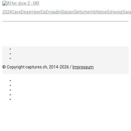
2024
Cave
Dezember
Eis
Engadin
Glacier
Gletscher
Höhle
Ice
Schweiz
Swi
© Copyright captures.ch, 2014-2026 /
Impressum