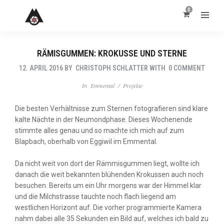
0
RÄMISGUMMEN: KROKUSSE UND STERNE
12. APRIL 2016
BY
CHRISTOPH SCHLATTER
WITH
0 COMMENT
In
Emmental
/
Projekte
Die besten Verhältnisse zum Sternen fotografieren sind klare
kalte Nächte in der Neumondphase. Dieses Wochenende
stimmte alles genau und so machte ich mich auf zum
Blapbach, oberhalb von Eggiwil im Emmental.
Da nicht weit von dort der Rämmisgummen liegt, wollte ich
danach die weit bekannten blühenden Krokussen auch noch
besuchen. Bereits um ein Uhr morgens war der Himmel klar
und die Milchstrasse tauchte noch flach liegend am
westlichen Horizont auf. Die vorher programmierte Kamera
nahm dabei alle 35 Sekunden ein Bild auf, welches ich bald zu