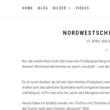
HOME
BLOG
BILDER
VIDEOS
NORDWESTSCHW
13. APRIL 2025
In
Nur die starke Bise trübt den warmen Frühlingsanfang im 
diesem Wochenende könnte es warm, windstill – und die 
Es ist noch dunkel, als ich auf dem kleinen Parkplatz mein
wollen sich das jährliche Spektakel nicht entgehen las
vielfältig ist, trifft man sich im Laufe des Morgens immer
Heute habe ich endlich wieder ein Treffen mit Christian G
die Suche nach dem besten „Bluescht“-Bild.