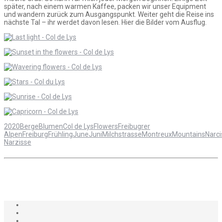
später, nach einem warmen Kaffee, packen wir unser Equipment
und wandern zurück zum Ausgangspunkt. Weiter geht die Reise ins
nächste Tal – ihr werdet davon lesen. Hier die Bilder vom Ausflug.
2020
Berge
Blumen
Col de Lys
Flowers
Freibugrer
Alpen
Freiburg
Frühling
June
Juni
Milchstrasse
Montreux
Mountains
Narci
Narzisse