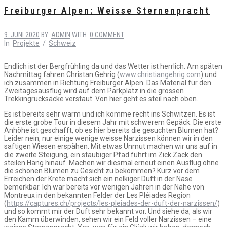
Freiburger Alpen: Weisse Sternenpracht
9. JUNI 2020
BY
ADMIN
WITH
0 COMMENT
In
Projekte
/
Schweiz
Endlich ist der Bergfrühling da und das Wetter ist herrlich. Am späten
Nachmittag fahren Christan Gehrig (
www.christiangehrig.com
) und
ich zusammen in Richtung Freiburger Alpen. Das Material für den
Zweitagesausflug wird auf dem Parkplatz in die grossen
Trekkingrucksäcke verstaut. Von hier geht es steil nach oben.
Es ist bereits sehr warm und ich komme recht ins Schwitzen. Es ist
die erste grobe Tour in diesem Jahr mit schwerem Gepäck. Die erste
Anhöhe ist geschafft, ob es hier bereits die gesuchten Blumen hat?
Leider nein, nur einige wenige weisse Narzissen können wir in den
saftigen Wiesen erspähen. Mit etwas Unmut machen wir uns auf in
die zweite Steigung, ein staubiger Pfad führt im Zick Zack den
steilen Hang hinauf. Machen wir diesmal erneut einen Ausflug ohne
die schönen Blumen zu Gesicht zu bekommen? Kurz vor dem
Erreichen der Krete macht sich ein nelkiger Duft in der Nase
bemerkbar. Ich war bereits vor wenigen Jahren in der Nähe von
Montreux in den bekannten Felder der Les Pléiades Region
(
https://captures.ch/projects/les-pleiades-der-duft-der-narzissen/
)
und so kommt mir der Duft sehr bekannt vor. Und siehe da, als wir
den Kamm überwinden, sehen wir ein Feld voller Narzissen – eine