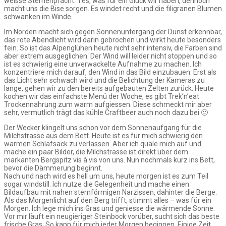
weisse Sternenpracht. Yes, was für ein Glück wir haben, dennoch
macht uns die Bise sorgen. Es windet recht und die filigranen Blumen
schwanken im Winde.
Im Norden macht sich gegen Sonnenuntergang der Dunst erkennbar,
das rote Abendlicht wird darin gebrochen und wirkt heute besonders
fein. So ist das Alpenglühen heute nicht sehr intensiv, die Farben sind
aber extrem ausgeglichen. Der Wind will leider nicht stoppen und so
ist es schwierig eine unverwackelte Aufnahme zu machen. Ich
konzentriere mich darauf, den Wind in das Bild einzubauen. Erst als
das Licht sehr schwach wird und die Belichtung der Kameras zu
lange, gehen wir zu den bereits aufgebauten Zelten zurück. Heute
kochen wir das einfachste Menü der Woche, es gibt Trek’n’eat
Trockennahrung zum warm aufgiessen. Diese schmeckt mir aber
sehr, vermutlich trägt das kühle Craftbeer auch noch dazu bei 🙂
Der Wecker klingelt uns schon vor dem Sonnenaufgang für die
Milchstrasse aus dem Bett. Heute ist es für mich schwierig den
warmen Schlafsack zu verlassen. Aber ich quäle mich auf und
mache ein paar Bilder, die Milchstrasse ist direkt über dem
markanten Bergspitz vis à vis von uns. Nun nochmals kurz ins Bett,
bevor die Dämmerung beginnt.
Nach und nach wird es hell um uns, heute morgen ist es zum Teil
sogar windstill. Ich nutze die Gelegenheit und mache einen
Bildaufbau mit nahen sternförmigen Narzissen, dahinter die Berge.
Als das Morgenlicht auf den Berg trifft, stimmt alles – was für ein
Morgen. Ich lege mich ins Gras und geniesse die wärmende Sonne.
Vor mir läuft ein neugieriger Steinbock vorüber, sucht sich das beste
frische Gras. So kann für mich jeder Morgen beginnen. Einige Zeit